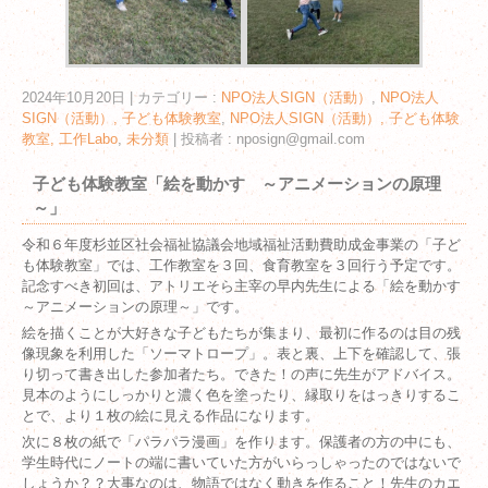
2024年10月20日
|
カテゴリー :
NPO法人SIGN（活動）
,
NPO法人
SIGN（活動）, 子ども体験教室
,
NPO法人SIGN（活動）, 子ども体験
教室, 工作Labo
,
未分類
|
投稿者 : nposign@gmail.com
子ども体験教室「絵を動かす ～アニメーションの原理
～」
令和６年度杉並区社会福祉協議会地域福祉活動費助成金事業の「子ど
も体験教室」では、工作教室を３回、食育教室を３回行う予定です。
記念すべき初回は、アトリエそら主宰の早内先生による「絵を動かす
～アニメーションの原理～」です。
絵を描くことが大好きな子どもたちが集まり、最初に作るのは目の残
像現象を利用した「ソーマトロープ」。表と裏、上下を確認して、張
り切って書き出した参加者たち。できた！の声に先生がアドバイス。
見本のようにしっかりと濃く色を塗ったり、縁取りをはっきりするこ
とで、より１枚の絵に見える作品になります。
次に８枚の紙で「パラパラ漫画」を作ります。保護者の方の中にも、
学生時代にノートの端に書いていた方がいらっしゃったのではないで
しょうか？？大事なのは、物語ではなく動きを作ること！先生のカエ