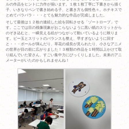
ルの作品をヒントに力作が揃います。１枚１枚丁寧に下書きから描く
子、いきなりペンで書き始める子、と書き方も個性色々。ホチキスで
とめてパラパラ・・・とても魅力的な作品が完成しました。
そして最後は１２枚の連続した絵を回転させる「ゾートロープ」で
す。ここでは目の残像現象がおこらないように黒い紙のスリットから
のぞき込むと、一瞬見える絵がつながって動いているように映りま
す。ビー玉とスリットのバランスも整え、早すぎないように回す
と・・・ボールが弾んだり、草花の成長が見られたり、小さなアニメ
の世界が目の前に広がりました！３種類の作品を１時間以上かけて取
り組んでいた皆さん、すごい集中力にびっくりしました。未来のアニ
メーターがいたのかもしれませんね！