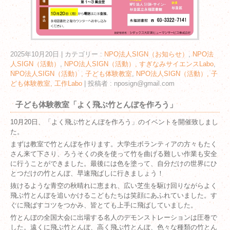
2025年10月20日
|
カテゴリー :
NPO法人SIGN（お知らせ）
,
NPO法
人SIGN（活動）
,
NPO法人SIGN（活動）, すぎなみサイエンスLabo
,
NPO法人SIGN（活動）, 子ども体験教室
,
NPO法人SIGN（活動）, 子
ども体験教室, 工作Labo
|
投稿者 : nposign@gmail.com
子ども体験教室「よく飛ぶ竹とんぼを作ろう」
10月20日、「よく飛ぶ竹とんぼを作ろう」のイベントを開催致しまし
た。
まずは教室で竹とんぼを作ります。大学生ボランティアの方々もたく
さん来て下さり、ろうそくの炎を使って竹を曲げる難しい作業も安全
に行うことができました。最後には色を塗って、自分だけの世界にひ
とつだけの竹とんぼ、早速飛ばしに行きましょう！
抜けるような青空の秋晴れに恵まれ、広い芝生を駆け回りながらよく
飛ぶ竹とんぼを追いかけるこどもたちは笑顔にあふれていました。す
ぐに飛ばすコツをつかみ、皆とても上手に飛ばしていました。
竹とんぼの全国大会に出場する名人のデモンストレーションは圧巻で
した。遠くに飛ぶ竹とんぼ、高く飛ぶ竹とんぼ、色々な種類の竹とん