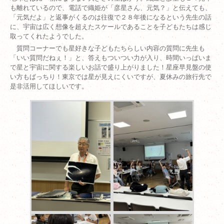
も離れているので、電話で織姫が「彦星さん、元気？」と伝えても、
「元気だよ」と返事がくるのは往復で２８年後になるという先生の話
に、宇宙は広く想像を超えたスケールであることを子どもたちは感じ
取ってくれたようでした。
質問コーナーでも星好きな子どもたちらしい内容の質問に先生も
「いい質問だねぇ！」と、答えもついつい力が入り、時間いっぱいま
で星と宇宙に関する楽しいお話で盛り上がりました！星座早見盤の使
い方もばっちり！東京では星が見えにくいですが、夏休みの旅行先で
是非活用してほしいです。