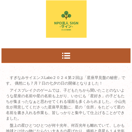
すぎなみサイエンスLabo２０２４第２回は「星座早見盤の秘密」で
す。 偶然にも７月７日の七夕の日の開催となりました！
アイスブレイクのゲームでは、子どもたちから聞いたことのないよ
うな星座の名前や星の名前も上がり、いかにも「星好き」の子どもた
ちが集まったなぁと思わせてくれる場面も多くみられました。 小山先
生が用意してくださった星座早見盤に、星の「住所」をたどって星の
名前を書き入れる作業も、皆しっかりと集中して仕上げることができ
ました。
盤上の星ひとつひとつが何十光年、何百光年も離れていて、しかも
地球とは比べ物にならない大きさの星ばかり。織姫と彦星も１４光年